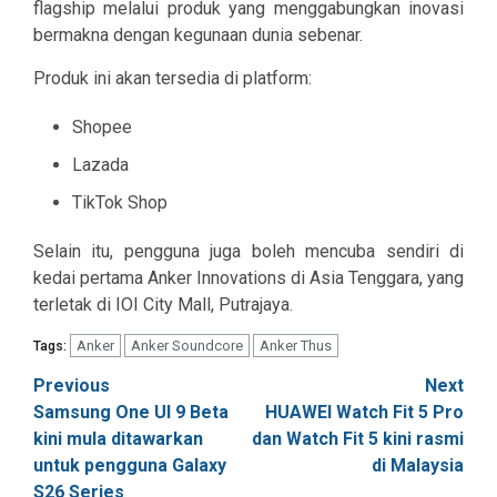
flagship melalui produk yang menggabungkan inovasi
bermakna dengan kegunaan dunia sebenar.
Produk ini akan tersedia di platform:
Shopee
Lazada
TikTok Shop
Selain itu, pengguna juga boleh mencuba sendiri di
kedai pertama Anker Innovations di Asia Tenggara, yang
terletak di IOI City Mall, Putrajaya.
Anker
Anker Soundcore
Anker Thus
Tags:
Post
Previous
Next
Samsung One UI 9 Beta
HUAWEI Watch Fit 5 Pro
navigation
kini mula ditawarkan
dan Watch Fit 5 kini rasmi
untuk pengguna Galaxy
di Malaysia
S26 Series