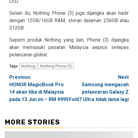
LED.
Selain itu, Nothing Phone (3) juga dijangka akan hadir
dengan 12GB/16GB RAM, storan dalaman 256GB atau
512GB.
Seperti produk Nothing yang lain, Phone (3) dijangka
akan memasuki pasaran Malaysia sejurus selepas
pelancaran global.
Nothing
Nothing Phone (3)
Tags:
Post
Previous
Next
HONOR MagicBook Pro
Samsung mengacah
navigation
14 akan tiba di Malaysia
pelancaran Galaxy Z
pada 13 Jun ini – RM 4999
Fold7 Ultra tidak lama lagi
MORE STORIES