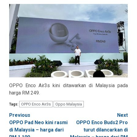
OPPO Enco Air3s kini ditawarkan di Malaysia pada
harga RM 249.
OPPO Enco Air3s
Oppo Malaysia
Tags:
Post
Previous
Next
OPPO Pad Neo kini rasmi
OPPO Enco Buds2 Pro
navigation
di Malaysia – harga dari
turut dilancarkan di