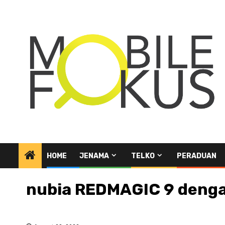
Skip
to
content
HOME
JENAMA
TELKO
PERADUAN
nubia REDMAGIC 9 denga