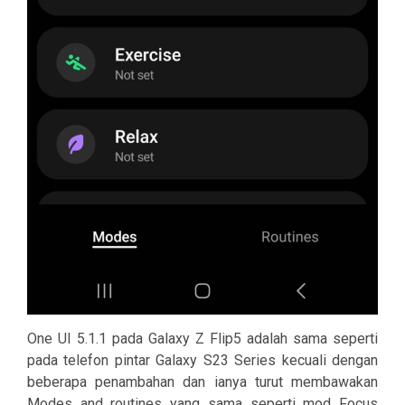
One UI 5.1.1 pada Galaxy Z Flip5 adalah sama seperti
pada telefon pintar Galaxy S23 Series kecuali dengan
beberapa penambahan dan ianya turut membawakan
Modes and routines yang sama seperti mod Focus