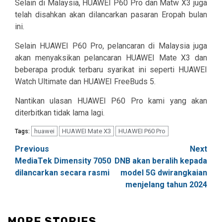
Selain di Malaysia, HUAWEI P60 Pro dan Matw X3 juga
telah disahkan akan dilancarkan pasaran Eropah bulan
ini.
Selain HUAWEI P60 Pro, pelancaran di Malaysia juga
akan menyaksikan pelancaran HUAWEI Mate X3 dan
beberapa produk terbaru syarikat ini seperti HUAWEI
Watch Ultimate dan HUAWEI FreeBuds 5.
Nantikan ulasan HUAWEI P60 Pro kami yang akan
diterbitkan tidak lama lagi.
huawei
HUAWEI Mate X3
HUAWEI P60 Pro
Tags:
Post
Previous
Next
MediaTek Dimensity 7050
DNB akan beralih kepada
navigation
dilancarkan secara rasmi
model 5G dwirangkaian
menjelang tahun 2024
MORE STORIES