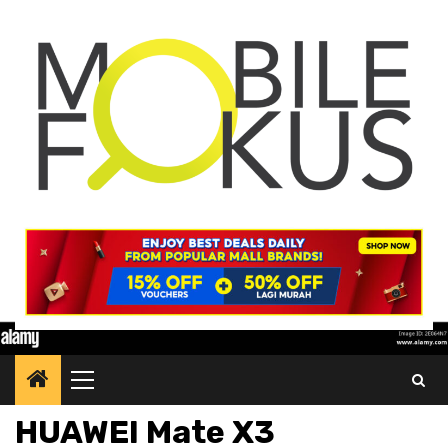
Skip
to
content
Primary
Menu
HUAWEI Mate X3