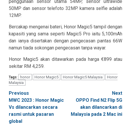
penggunaan sensor utama 54MP, sensor ultrawide
50MP dan sensor telefoto 32MP. kamera selfie adalah
12MP.
Bercakap mengenai bateri, Honor Magic5 tampil dengan
kapasiti yang sama seperti Magic5 Pro iaitu 5,100mAh
dan ianya disertakan dengan pengecasan pantas 66W
namun tiada sokongan pengecasan tanpa wayar.
Honor Magic5 akan ditawarkan pada harga €899 atau
sekitar RM 4,259.
honor
Honor Magic5
Honor Magic5 Malaysia
Honor
Tags:
Malaysia
Post
Previous
Next
MWC 2023 : Honor Magic
OPPO Find N2 Flip 5G
navigation
Vs dilancarkan secara
akan dilancarkan di
rasmi untuk pasaran
Malaysia pada 2 Mac ini
global