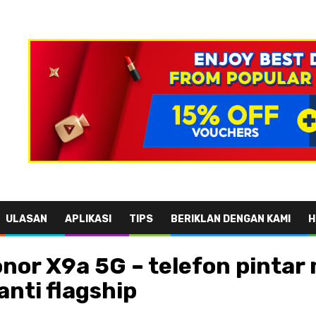
ULASAN
APLIKASI
TIPS
BERIKLAN DENGAN KAMI
H
or X9a 5G – telefon pintar
nti flagship