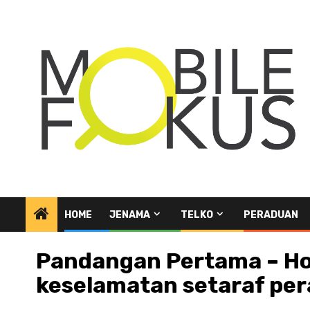
Skip
to
content
HOME
JENAMA
TELKO
PERADUAN
Pandangan Pertama – Hon
keselamatan setaraf pera