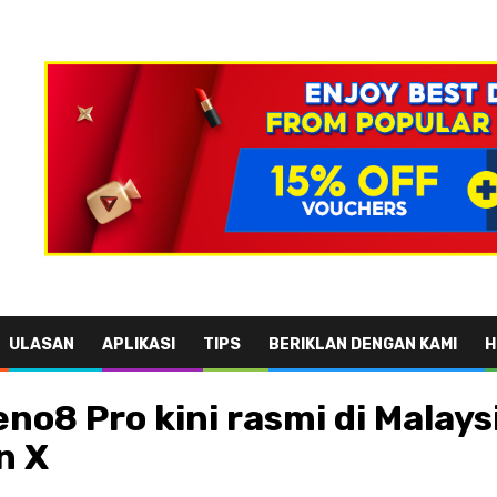
ULASAN
APLIKASI
TIPS
BERIKLAN DENGAN KAMI
H
o8 Pro kini rasmi di Malays
n X