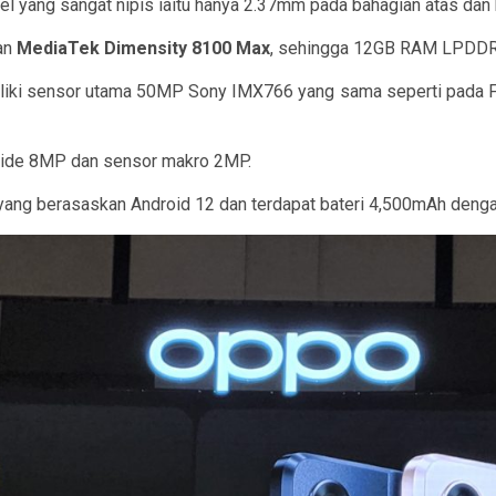
el yang sangat nipis iaitu hanya 2.37mm pada bahagian atas dan
an
MediaTek Dimensity 8100
Max
, sehingga 12GB RAM LPDDR5
ki sensor utama 50MP Sony IMX766 yang sama seperti pada Fin
awide 8MP dan sensor makro 2MP.
1 yang berasaskan Android 12 dan terdapat bateri 4,500mAh den