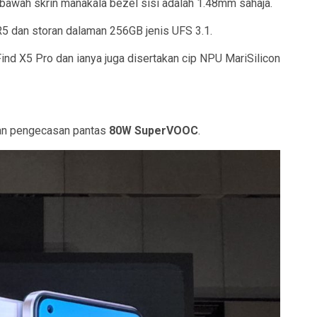
 bawah skrin manakala bezel sisi adalah 1.48mm sahaja.
 dan storan dalaman 256GB jenis UFS 3.1.
d X5 Pro dan ianya juga disertakan cip NPU MariSilicon
gan pengecasan pantas
80W SuperVOOC
.