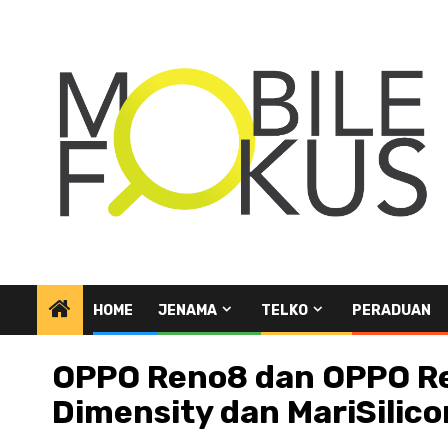
Skip
to
content
HOME
JENAMA
TELKO
PERADUAN
OPPO Reno8 dan OPPO Ren
Dimensity dan MariSilico