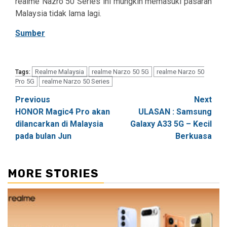
realme Nazro 50 Series ini mungkin memasuki pasaran
Malaysia tidak lama lagi.
Sumber
Realme Malaysia
realme Narzo 50 5G
realme Narzo 50
Tags:
Pro 5G
realme Narzo 50 Series
Post
Previous
Next
HONOR Magic4 Pro akan
ULASAN : Samsung
navigation
dilancarkan di Malaysia
Galaxy A33 5G – Kecil
pada bulan Jun
Berkuasa
MORE STORIES