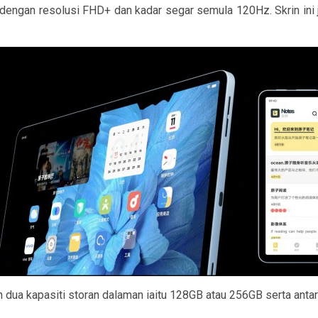
i dengan resolusi FHD+ dan kadar segar semula 120Hz. Skrin ini
dua kapasiti storan dalaman iaitu 128GB atau 256GB serta anta