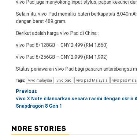
vivo Pad juga menyokong input stylus, papan kekunci den
Selain itu, vivo Pad memiliki bateri berkapasiti 8,040
dengan berat 489 gram.
Berikut adalah harga vivo Pad di China :
vivo Pad 8/128GB – CNY 2,499 (RM 1,660)
vivo Pad 8/256GB – CNY 2,999 (RM 1,992)
Status penawaran vivo Pad bagi pasaran antarabangsa ma
Vivo malaysia
vivo pad
vivo pad Malaysia
vivo pad mala
Tags:
Post
Previous
vivo X Note dilancarkan secara rasmi dengan skrin 
navigation
Snapdragon 8 Gen 1
MORE STORIES