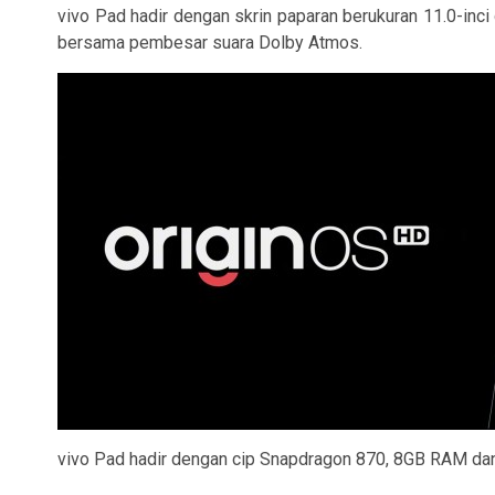
vivo Pad hadir dengan skrin paparan berukuran 11.0-inc
bersama pembesar suara Dolby Atmos.
vivo Pad hadir dengan cip Snapdragon 870, 8GB RAM dan 