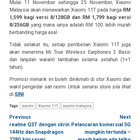
Mulai 11 November sehingga 25 November, Xiaomi
Malaysia akan menawarkan Xiaomi 11T pada harga
RM
1,599 bagi versi 8/128GB dan RM 1,799 bagi versi
8/256GB
yang mana ianya adalah RM 100 lebih murah
berbanding harga asal.
Tidak setakat itu, setiap pembelian Xiaomi 11T juga
akan menerima Mi True Wireless Earphones 2 Basic
dan lanjutan waranti tambahan selama setahun (1+1
tahun).
Promosi menarik ini boleh dinikmati di stor Xiaomi dan
wakil pengedar sah rasmi. Untuk senarai store sila lihat
di
SINI
xiaomi
Xiaomi 11T
xiaomi malaysia
Tags:
Post
Previous
Next
realme Q3T dengan skrin
Pelancaran komersial 5G
navigation
144Hz dan Snapdragon
mungkin tertunda –
778G kini rasmi
masih belum ada telko