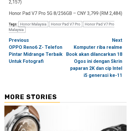
2,157)
Honor Pad V7 Pro 5G 8/256GB – CNY 3,799 (RM 2,484)
Honor Malaysia
Honor Pad V7 Pro
Honor Pad V7 Pro
Tags:
Malaysia
Post
Previous
Next
OPPO Reno6 Z- Telefon
Komputer riba realme
navigation
Pintar Midrange Terbaik
Book akan dilancarkan 18
Untuk Fotografi
Ogos ini dengan Skrin
paparan 2K dan cip Intel
i5 generasi ke-11
MORE STORIES