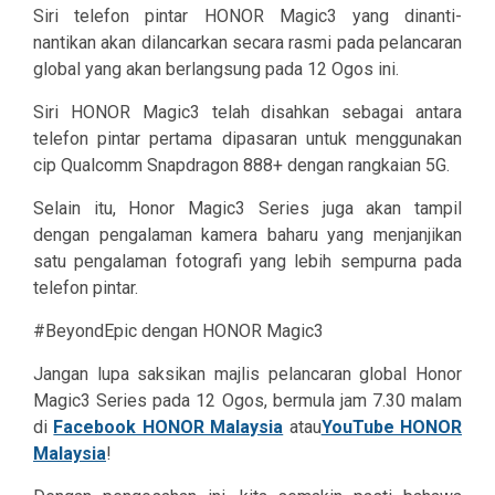
Siri telefon pintar
HONOR Magic3 yang
dinanti-
nantikan
akan
dilancarkan secara rasmi pada
pelancaran
global yang akan berlangsung pada 12
Ogos ini.
Siri HONOR Magic3 telah disahkan sebagai antara
telefon pintar pertama dipasaran untuk menggunakan
cip
Qualcomm Snapdragon 888+
dengan
rangkaian
5G.
Selain itu, Honor Magic3 Series juga akan tampil
dengan
pengalaman
kamera
baharu yang menjanjikan
satu pengalaman fotografi yang lebih sempurna pada
telefon pintar.
#
BeyondEpic
dengan
HONOR Magic
3
Jangan
lupa
saksikan
majlis
pelancaran
global Honor
Magic3 Series pada 12
Ogos
, bermula
jam
7.30
malam
di
Facebook HONOR Malaysia
atau
YouTube HONOR
Malaysia
!