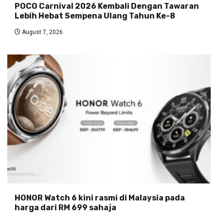
POCO Carnival 2026 Kembali Dengan Tawaran
Lebih Hebat Sempena Ulang Tahun Ke-8
August 7, 2026
HONOR Watch 6 kini rasmi di Malaysia pada
harga dari RM 699 sahaja