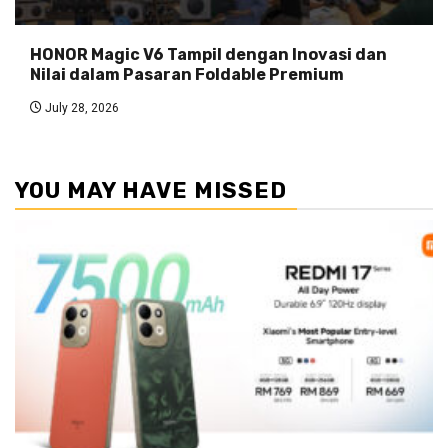
HONOR Magic V6 Tampil dengan Inovasi dan
Nilai dalam Pasaran Foldable Premium
July 28, 2026
YOU MAY HAVE MISSED