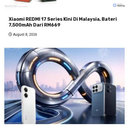
Xiaomi REDMI 17 Series Kini Di Malaysia, Bateri
7,500mAh Dari RM669
August 8, 2026