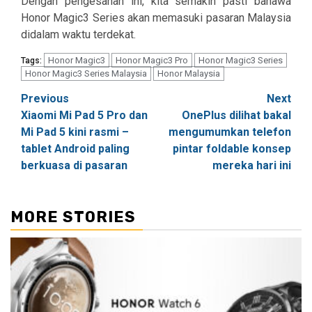
Dengan pengesahan ini, kita semakin pasti bahawa
Honor Magic3 Series akan memasuki pasaran Malaysia
didalam waktu terdekat.
Honor Magic3
Honor Magic3 Pro
Honor Magic3 Series
Tags:
Honor Magic3 Series Malaysia
Honor Malaysia
Post
Previous
Next
Xiaomi Mi Pad 5 Pro dan
OnePlus dilihat bakal
navigation
Mi Pad 5 kini rasmi –
mengumumkan telefon
tablet Android paling
pintar foldable konsep
berkuasa di pasaran
mereka hari ini
MORE STORIES