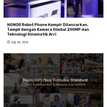
HONOR Robot Phone Hampir Dilancarkan,
Tampil dengan Kamera Gimbal 200MP dan
Teknologi Sinematik Arri
July 28, 2026