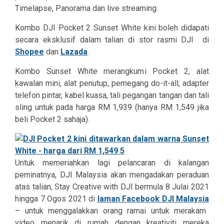
Timelapse, Panorama
dan
live streaming
.
Kombo DJI Pocket 2 Sunset White kini boleh didapati
secara eksklusif dalam talian di
stor rasmi DJI
di
Shopee
dan
Lazada
.
Kombo Sunset White merangkumi Pocket 2, alat
kawalan mini, alat penutup, pemegang
do-it-all,
adapter
telefon pintar, kabel kuasa, tali pegangan tangan dan tali
sling untuk pada harga RM 1,939 (hanya RM 1,549 jika
beli Pocket 2 sahaja).
Untuk memeriahkan lagi pelancaran d
i kalangan
peminatnya, DJI Malaysia akan mengadakan peraduan
atas talian, Stay Creative with DJI bermula 8 Julai 2021
hingga 7 Ogos 2021 di
laman Facebook DJI Malaysia
– untuk menggalakkan orang ram
ai untuk merakam
video menarik di rumah dengan kreativiti mereka