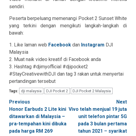
sendiri.
Peserta berpeluang memenangi Pocket 2 Sunset White
yang terkini dengan mengikuti langkah-langkah di
bawah:
1.
Like laman web
Fa
cebook
dan
Instagram
DJI
Malaysia
2.
Muat naik video kreatif di Facebook anda
3.
Hashtag
#djimyofficial #djipocket2
#StayCreativewithDJI
dan tag 3 rakan untuk menyertai
pertandingan tersebu
t
dji malaysia
DJI Pocket 2
DJI Pocket 2 Malaysia
Tags:
Post
Previous
Next
Honor Earbuds 2 Lite kini
Vivo telah menjual 19 juta
navigation
ditawarkan di Malaysia –
unit telefon pintar 5G
pra-tempahan kini dibuka
pada 3 bulan pertama
pada harga RM 269
tahun 2021 – syarikat