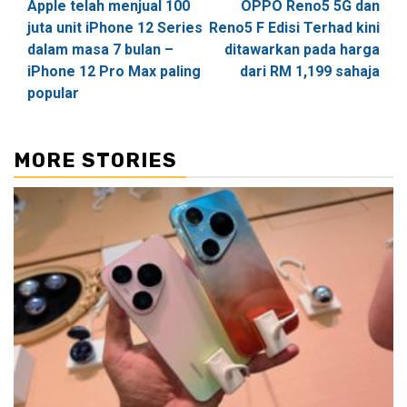
Apple telah menjual 100
OPPO Reno5 5G dan
navigation
juta unit iPhone 12 Series
Reno5 F Edisi Terhad kini
dalam masa 7 bulan –
ditawarkan pada harga
iPhone 12 Pro Max paling
dari RM 1,199 sahaja
popular
MORE STORIES