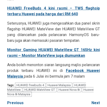
HUAWEI FreeBuds 4 kini rasmi – TWS flaghsip
terbaru Huawei pada harga dari RM 640
Seterusnya, HUAWEI juga mengesahkan dua panel skrin
flagship HUAWEI MateView dan HUAWEI MateView GT
yang dilancarkan pada pelancaran HarmonyOS baru-
baru juga akan memasuki pasaran tempatan.
Monitor Gaming HUAWEI MateView GT 165Hz kini
rasmi – Monitor MateView juga diumumkan
Anda boleh menonton siaran langsung majlis pelancaran
produk terbaru HUAWEI ini di
Facebook Huawei
Malaysia
pada 6 Julai ini bermula jam 7 malam
HUAWEI freebuds 4
Huawei Malaysia
HUAWEI
Tags:
MateView
HUAWEI MateView GT
Huawei Nova 8i
Huawei
Nova 8i Malaysia
Post
Previous
Next