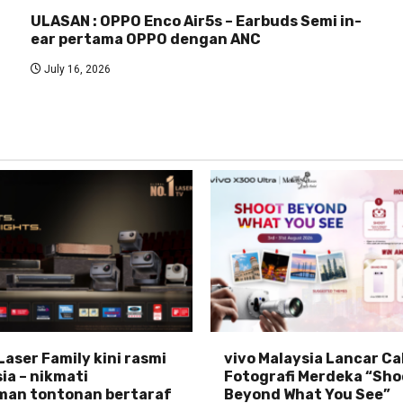
ULASAN : OPPO Enco Air5s – Earbuds Semi in-
ear pertama OPPO dengan ANC
July 16, 2026
Laser Family kini rasmi
vivo Malaysia Lancar C
ia – nikmati
Fotografi Merdeka “Sho
man tontonan bertaraf
Beyond What You See”