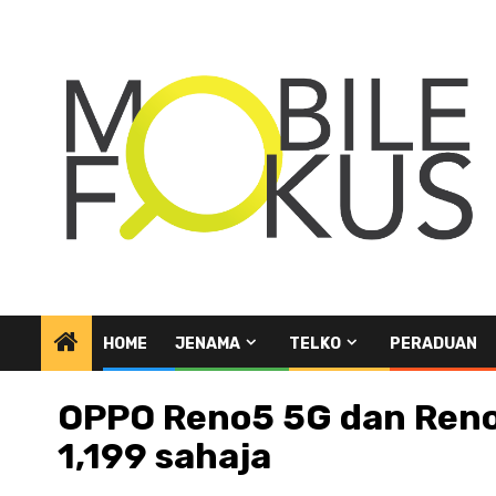
Skip
to
content
HOME
JENAMA
TELKO
PERADUAN
OPPO Reno5 5G dan Reno5
1,199 sahaja