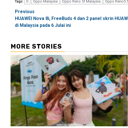
O
Oppo Malaysia
Oppo Reno 5f Malaysia
Oppo Reno5 
Tags:
Post
Previous
HUAWEI Nova 8i, FreeBuds 4 dan 2 panel skrin HUAW
navigation
di Malaysia pada 6 Julai ini
MORE STORIES