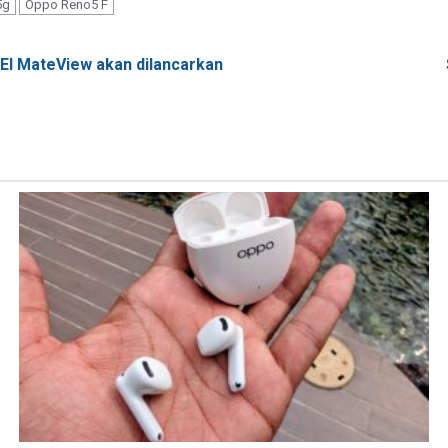
5g
Oppo Reno5 F
EI MateView akan dilancarkan