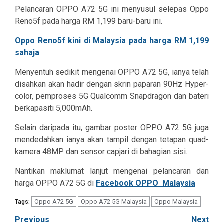
Pelancaran OPPO A72 5G ini menyusul selepas Oppo
Reno5f pada harga RM 1,199 baru-baru ini.
Oppo Reno5f kini di Malaysia pada harga RM 1,199
sahaja
Menyentuh sedikit mengenai OPPO A72 5G, ianya telah
disahkan akan hadir dengan skrin paparan 90Hz Hyper-
color, pemproses 5G Qualcomm Snapdragon dan bateri
berkapasiti 5,000mAh.
Selain daripada itu, gambar poster OPPO A72 5G juga
mendedahkan ianya akan tampil dengan tetapan quad-
kamera 48MP dan sensor capjari di bahagian sisi.
Nantikan maklumat lanjut mengenai pelancaran dan
harga OPPO A72 5G di
Facebook OPPO Malaysia
Oppo A72 5G
Oppo A72 5G Malaysia
Oppo Malaysia
Tags:
Post
Previous
Next