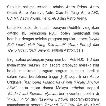
Sepuluh saluran tersebut adalah Astro Prima, Astro
Oasis, Astro Vaanavil, Astro Xiao Tai Yang, Astro AEC,
CCTV4, Astro Awani, Hello, eGG dan Astro Arena.
Untuk Ramadan dan musim perayaan Aidilfitri yang akan
datang ini, pelanggan NJOI boleh menikmati dan
berhibur dengan seleksi program popular seperti ‘
Jejak
Ebit Liew’, ‘Hati Yang Dikhianati’ (Astro Prima)
dan
‘Geng Ngaji’, ‘SOP Jiwa’
di saluran Astro Oasis
.
Bagi setiap pelanggan yang membeli Pek NJOI HD dan
mana-mana saluran lain secara prabayar, mereka kini
boleh menikmati program-program menarik berikut
dalam versi berdefinisi tinggi (HD) seperti siri Astro
Originals, ‘
Kampung Pisang Raya’
dan
‘Projek: Anchor
SPM’,
serta sajian drama Melayu terhebat seperti
‘Rindu Awak Separuh Nyawa’,
berita-berita mutakhir di
‘
Awani 7.45’
dan
‘Evening Edition’
, program-program
antarabangsa seperti
‘Beyond Evil’, ‘You Are My Hero’