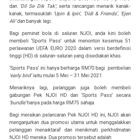
dan
‘Dil Se Dik Tak’;
serta rancangan menarik kanak-
kanak, termasuklah
‘Upin & Ipin’, ‘Didi & Friends’, ‘Ejen
Ali’
dan banyak lagi.
Bagi peminat bola di saluran NJOI, anda kini boleh
membeli ‘Sports Pass’ untuk menonton kesemua 51
perlawanan UEFA EURO 2020 dalam versi berdefinisi
tinggi (HD) di saluran-saluran yang disediakan khas.
‘Sports Pass’ ini hanya berharga RM70 bagi pembelian
‘early bird’
iaitu mulai 5 Mei – 31 Mei 2021.
Menariknya lagi, pelanggan juga boleh membeli
gabungan Pek NJOI HD dan ‘Sports Pass’ secara
‘bundle’
hanya pada harga RM75 sahaja.
Bagi meraikan pelancaran Pek NJOI HD ini, NJOI akan
menganjurkan dua promosi utama untuk menggalakkan
pelanggan menaiktaraf dan menikmati perkhidmatan
NJOI HD mereka. Dua promosi tersebut adalah: