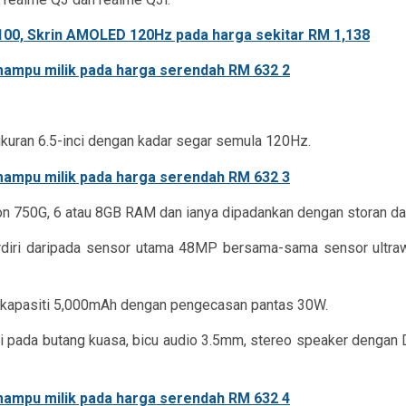
1100, Skrin AMOLED 120Hz pada harga sekitar RM 1,138
kuran 6.5-inci dengan kadar segar semula 120Hz.
on 750G, 6 atau 8GB RAM dan ianya dipadankan dengan storan d
terdiri daripada sensor utama 48MP bersama-sama sensor ult
erkapasiti 5,000mAh dengan pengecasan pantas 30W.
sisi pada butang kuasa, bicu audio 3.5mm, stereo speaker dengan