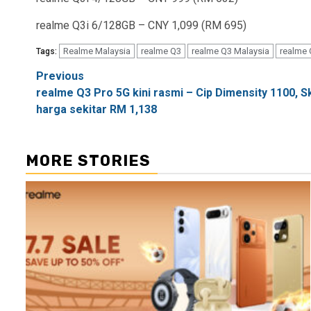
realme Q3i 6/128GB – CNY 1,099 (RM 695)
Realme Malaysia
realme Q3
realme Q3 Malaysia
realme 
Tags:
Post
Previous
realme Q3 Pro 5G kini rasmi – Cip Dimensity 1100,
navigation
harga sekitar RM 1,138
MORE STORIES