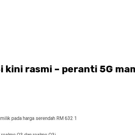
 kini rasmi – peranti 5G ma
 realme Q3 dan realme Q3i.