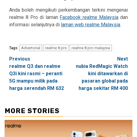
Anda boleh mengikuti perkembangan terkini mengenai
realme 8 Pro di laman
Facebook realme Malaysia
dan
informasi selanjutnya di
laman web realme Malaysia
.
Advertorial
realme 8 pro
realme 8 pro malaysia
Tags:
Post
Previous
Next
realme Q3 dan realme
nubia RedMagic Watch
navigation
Q3i kini rasmi – peranti
kini ditawarkan di
5G mampu milik pada
pasaran global pada
harga serendah RM 632
harga sekitar RM 400
MORE STORIES