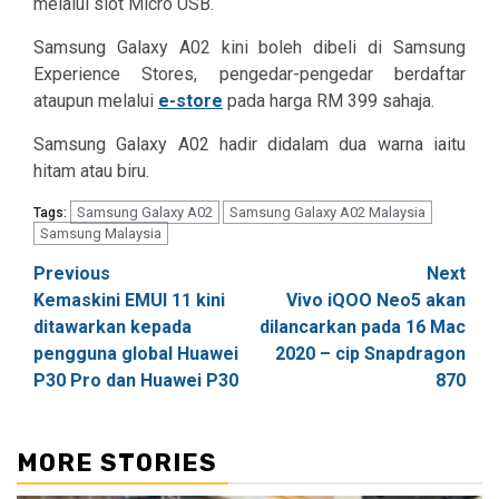
melalui slot Micro USB.
Samsung Galaxy A02 kini boleh dibeli di Samsung
Experience Stores, pengedar-pengedar berdaftar
ataupun melalui
e-store
pada harga RM 399 sahaja.
Samsung Galaxy A02 hadir didalam dua warna iaitu
hitam atau biru.
Samsung Galaxy A02
Samsung Galaxy A02 Malaysia
Tags:
Samsung Malaysia
Post
Previous
Next
Kemaskini EMUI 11 kini
Vivo iQOO Neo5 akan
navigation
ditawarkan kepada
dilancarkan pada 16 Mac
pengguna global Huawei
2020 – cip Snapdragon
P30 Pro dan Huawei P30
870
MORE STORIES