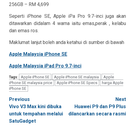
256GB – RM 4,699
Seperti iPhone SE, Apple iPa Pro 9.7-inci juga akan
ditawarkan didalam 4 warna iaitu emas,perak , kelabu
dan emas ros.
Maklumat lanjut boleh anda ketahui di sumber di bawah
Apple Malaysia iPhone SE
Apple Malaysia iPad Pro 9.7-inci
Apple iPhone SE
Apple iPhone SE malaysia
Apple
Tags:
iPhone SE malaysia price
Apple iPhone SE Specs
harga Apple
iPhone SE
Post
Previous
Next
Vivo V3 Max kini dibuka
Huawei P9 dan P9 Plus
navigation
untuk tempahan melalui
dilancarkan secara rasmi
SatuGadget