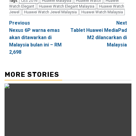
CES 2016
Huawei Malaysia
Huawei Watch
Huawei
Tags:
Watch Elegant
Huawei Watch Elegant Malaysia
Huawei Watch
Jewel
Huawei Watch Jewel Malaysia
Huawei Watch Malaysia
Post
Previous
Next
Nexus 6P warna emas
Tablet Huawei MediaPad
navigation
akan ditawarkan di
M2 dilancarkan di
Malaysia bulan ini – RM
Malaysia
2,698
MORE STORIES