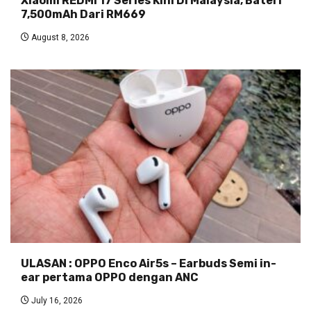
Xiaomi REDMI 17 Series Kini Di Malaysia, Bateri
7,500mAh Dari RM669
August 8, 2026
ULASAN : OPPO Enco Air5s – Earbuds Semi in-
ear pertama OPPO dengan ANC
July 16, 2026