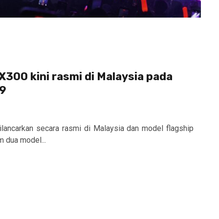
X300 kini rasmi di Malaysia pada
99
dilancarkan secara rasmi di Malaysia dan model flagship
am dua model...