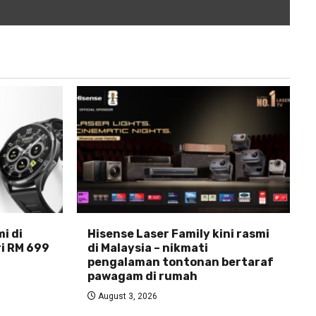
i di
Hisense Laser Family kini rasmi
ri RM 699
di Malaysia – nikmati
pengalaman tontonan bertaraf
pawagam di rumah
August 3, 2026