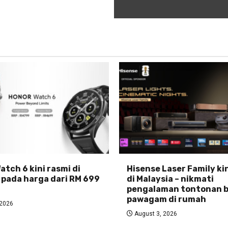
tch 6 kini rasmi di
Hisense Laser Family ki
 pada harga dari RM 699
di Malaysia – nikmati
pengalaman tontonan b
pawagam di rumah
 2026
August 3, 2026