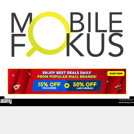
Skip
to
content