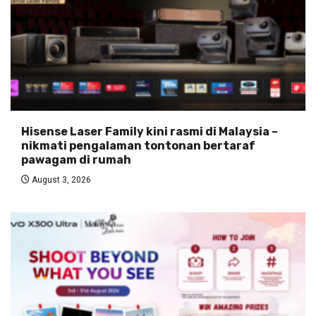
Hisense Laser Family kini rasmi di Malaysia –
nikmati pengalaman tontonan bertaraf
pawagam di rumah
August 3, 2026