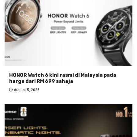
HONOR Watch 6 kini rasmi di Malaysia pada
harga dari RM 699 sahaja
August 5, 2026