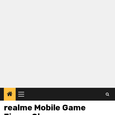
Primary
Menu
realme Mobile Game