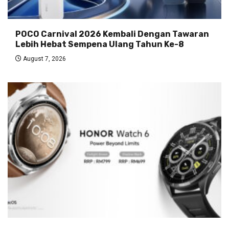
POCO Carnival 2026 Kembali Dengan Tawaran
Lebih Hebat Sempena Ulang Tahun Ke-8
August 7, 2026