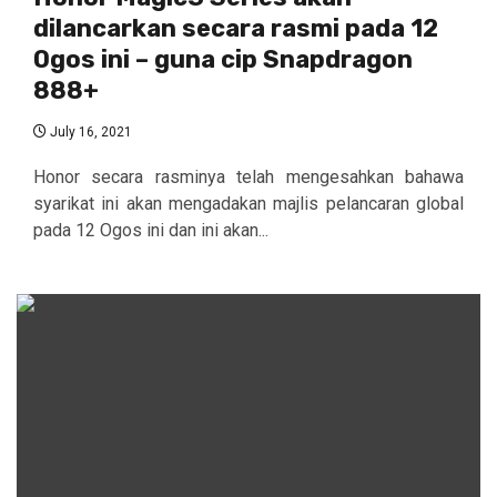
dilancarkan secara rasmi pada 12
Ogos ini – guna cip Snapdragon
888+
July 16, 2021
Honor secara rasminya telah mengesahkan bahawa
syarikat ini akan mengadakan majlis pelancaran global
pada 12 Ogos ini dan ini akan...