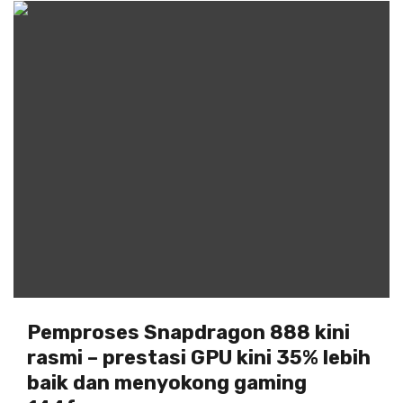
Pemproses Snapdragon 888 kini
rasmi – prestasi GPU kini 35% lebih
baik dan menyokong gaming