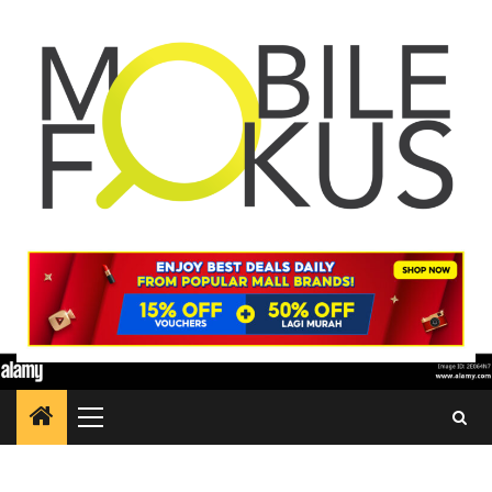
Skip
to
content
Primary
Menu