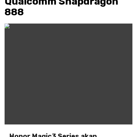
Qualcomm Snapdragon
888
Honor Magic3 Series akan