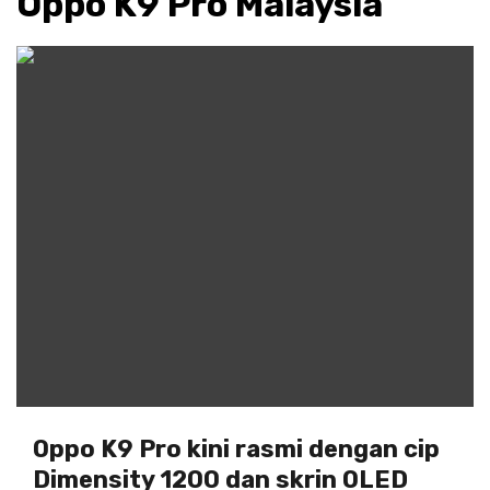
Oppo K9 Pro Malaysia
Oppo K9 Pro kini rasmi dengan cip
Dimensity 1200 dan skrin OLED