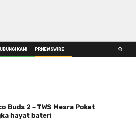
UBUNGI KAMI
PRNEWSWIRE
o Buds 2 – TWS Mesra Poket
ka hayat bateri