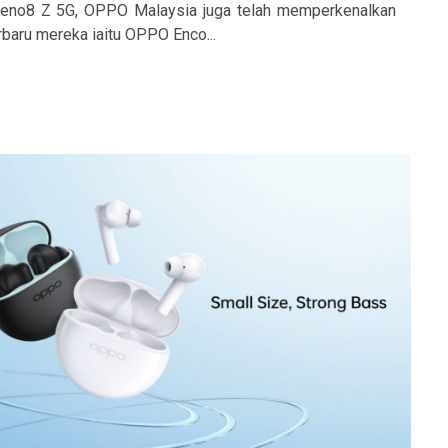
eno8 Z 5G, OPPO Malaysia juga telah memperkenalkan
rbaru mereka iaitu OPPO Enco...