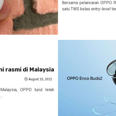
Bersama pelancaran OPPO R
satu TWS kelas entry-level te
i rasmi di Malaysia
August 25, 2022
alaysia, OPPO turut telah
..