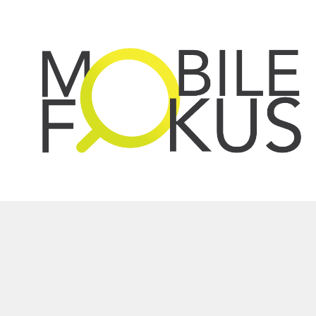
Skip
to
content