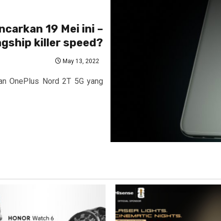
carkan 19 Mei ini –
agship killer speed?
May 13, 2022
ran OnePlus Nord 2T 5G yang