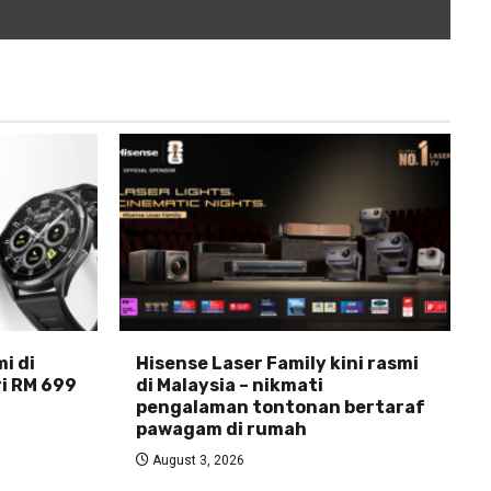
i di
Hisense Laser Family kini rasmi
ri RM 699
di Malaysia – nikmati
pengalaman tontonan bertaraf
pawagam di rumah
August 3, 2026