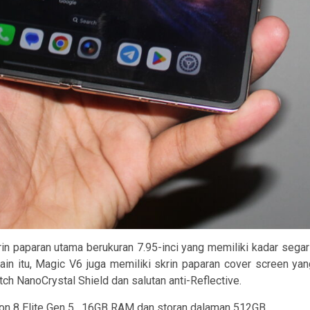
in paparan utama berukuran 7.95-inci yang memiliki kadar seg
elain itu, Magic V6 juga memiliki skrin paparan cover screen ya
h NanoCrystal Shield dan salutan anti-Reflective.
n 8 Elite Gen 5 , 16GB RAM dan storan dalaman 512GB.