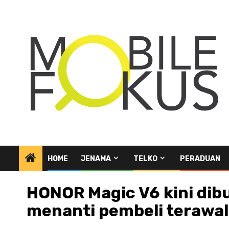
Skip
to
content
HOME
JENAMA
TELKO
PERADUAN
HONOR Magic V6 kini dib
menanti pembeli terawal