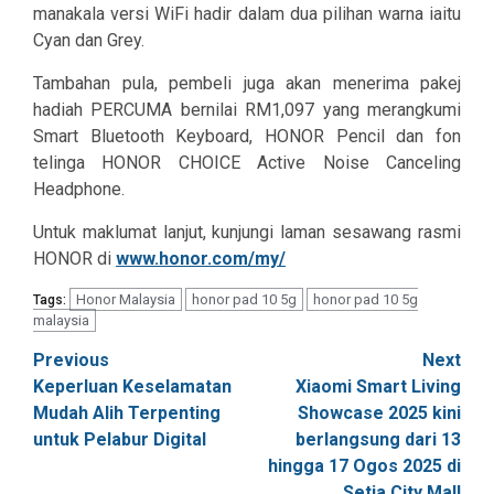
manakala versi WiFi hadir dalam dua pilihan warna iaitu
Cyan
dan
Grey
.
Tambahan pula, pembeli juga akan menerima pakej
hadiah PERCUMA bernilai RM1,097 yang merangkumi
Smart Bluetooth Keyboard, HONOR Pencil dan fon
telinga HONOR CHOICE Active Noise Canceling
Headphone.
Untuk maklumat lanjut, kunjungi laman sesawang rasmi
HONOR di
www.honor.com/my/
Honor Malaysia
honor pad 10 5g
honor pad 10 5g
Tags:
malaysia
Post
Previous
Next
Keperluan Keselamatan
Xiaomi Smart Living
navigation
Mudah Alih Terpenting
Showcase 2025 kini
untuk Pelabur Digital
berlangsung dari 13
hingga 17 Ogos 2025 di
Setia City Mall