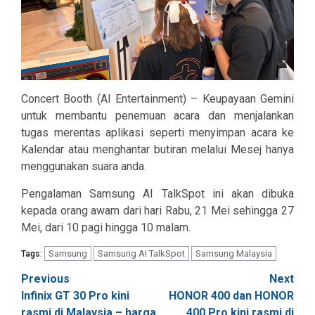
Concert Booth (AI Entertainment) – Keupayaan Gemini
untuk membantu penemuan acara dan menjalankan
tugas merentas aplikasi seperti menyimpan acara ke
Kalendar atau menghantar butiran melalui Mesej hanya
menggunakan suara anda.
Pengalaman Samsung AI TalkSpot ini akan dibuka
kepada orang awam dari hari Rabu, 21 Mei sehingga 27
Mei, dari 10 pagi hingga 10 malam.
Samsung
Samsung AI TalkSpot
Samsung Malaysia
Tags:
Post
Previous
Next
Infinix GT 30 Pro kini
HONOR 400 dan HONOR
navigation
rasmi di Malaysia – harga
400 Pro kini rasmi di