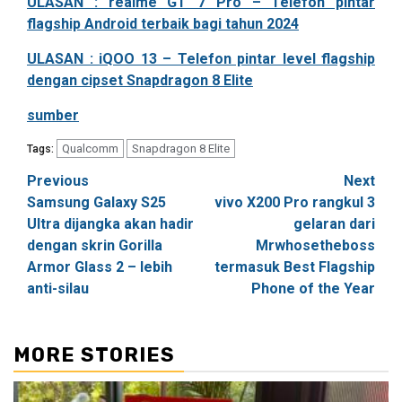
ULASAN : realme GT 7 Pro – Telefon pintar
flagship Android terbaik bagi tahun 2024
ULASAN : iQOO 13 – Telefon pintar level flagship
dengan cipset Snapdragon 8 Elite
sumber
Qualcomm
Snapdragon 8 Elite
Tags:
Post
Previous
Next
Samsung Galaxy S25
vivo X200 Pro rangkul 3
navigation
Ultra dijangka akan hadir
gelaran dari
dengan skrin Gorilla
Mrwhosetheboss
Armor Glass 2 – lebih
termasuk Best Flagship
anti-silau
Phone of the Year
MORE STORIES