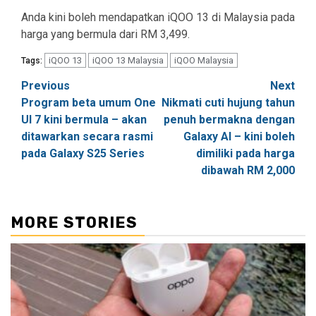
Anda kini boleh mendapatkan iQOO 13 di Malaysia pada
harga yang bermula dari RM 3,499.
iQOO 13
iQOO 13 Malaysia
iQOO Malaysia
Tags:
Post
Previous
Next
Program beta umum One
Nikmati cuti hujung tahun
navigation
UI 7 kini bermula – akan
penuh bermakna dengan
ditawarkan secara rasmi
Galaxy AI – kini boleh
pada Galaxy S25 Series
dimiliki pada harga
dibawah RM 2,000
MORE STORIES