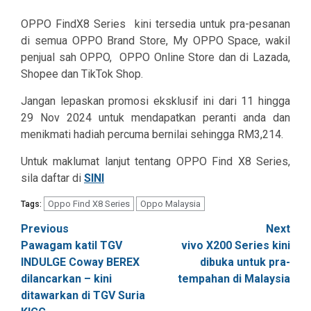
OPPO FindX8 Series kini tersedia untuk pra-pesanan
di semua OPPO Brand Store, My OPPO Space, wakil
penjual sah OPPO, OPPO Online Store dan di Lazada,
Shopee dan TikTok Shop.
Jangan lepaskan promosi eksklusif ini dari 11 hingga
29 Nov 2024 untuk mendapatkan peranti anda dan
menikmati hadiah percuma bernilai sehingga RM3,214.
Untuk maklumat lanjut tentang OPPO Find X8 Series,
sila daftar di
SINI
Oppo Find X8 Series
Oppo Malaysia
Tags:
Post
Previous
Next
Pawagam katil TGV
vivo X200 Series kini
navigation
INDULGE Coway BEREX
dibuka untuk pra-
dilancarkan – kini
tempahan di Malaysia
ditawarkan di TGV Suria