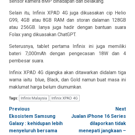
sensor kamera 8MP dihadapan dan belakang.
Selain itu, Infinix XPAD 4G juga dikuasakan cip
Helio
G99, 4GB atau 8GB RAM dan storan dalaman 128GB
atau 256GB. Ianya juga hadir dengan bantuan suara
Folax yang dikuasakan ChatGPT.
Seterusnya, tablet pertama Infinix ini juga memiliki
bateri 7,000mAh dengan pengecasan 18W dan 4
pembesar suara.
Infinix XPAD 4G dijangka akan ditawarkan didalam tiga
warna iaitu
blue, Black, dan Gold namun buat masa ini
maklumat harga belum diumumkan.
Infinix Malaysia
Infinix XPAD 4G
Tags:
Post
Previous
Next
Ekosistem Samsung
Jualan iPhone 16 Series
navigation
Galaxy : kehidupan lebih
dilaporkan tidak
menyeluruh bersama
menepati jangkaan –