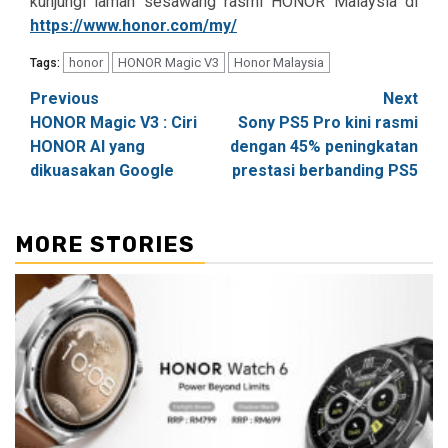
kunjungi laman sesawang rasmi HONOR Malaysia di
https://www.honor.com/my/
honor
HONOR Magic V3
Honor Malaysia
Tags:
Post
Previous
Next
HONOR Magic V3 : Ciri
Sony PS5 Pro kini rasmi
navigation
HONOR AI yang
dengan 45% peningkatan
dikuasakan Google
prestasi berbanding PS5
MORE STORIES