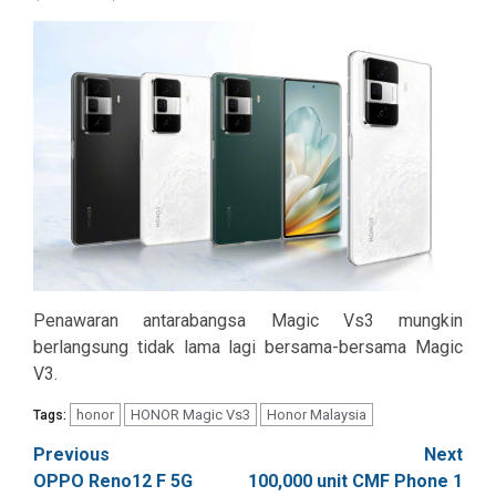
Penawaran antarabangsa Magic Vs3 mungkin
berlangsung tidak lama lagi bersama-bersama Magic
V3.
honor
HONOR Magic Vs3
Honor Malaysia
Tags:
Post
Previous
Next
OPPO Reno12 F 5G
100,000 unit CMF Phone 1
navigation