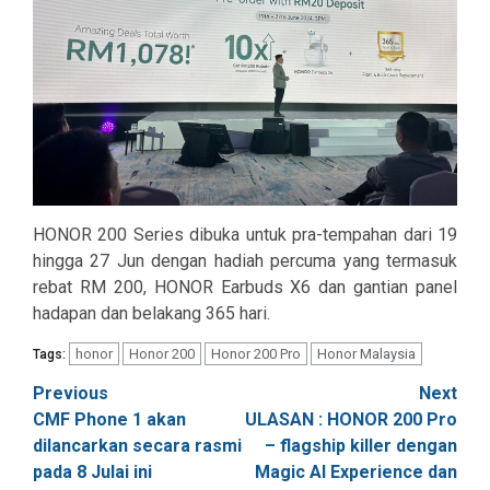
HONOR 200 Series dibuka untuk pra-tempahan dari 19
hingga 27 Jun dengan hadiah percuma yang termasuk
rebat RM 200, HONOR Earbuds X6 dan gantian panel
hadapan dan belakang 365 hari.
honor
Honor 200
Honor 200 Pro
Honor Malaysia
Tags:
Post
Previous
Next
CMF Phone 1 akan
ULASAN : HONOR 200 Pro
navigation
dilancarkan secara rasmi
– flagship killer dengan
pada 8 Julai ini
Magic AI Experience dan