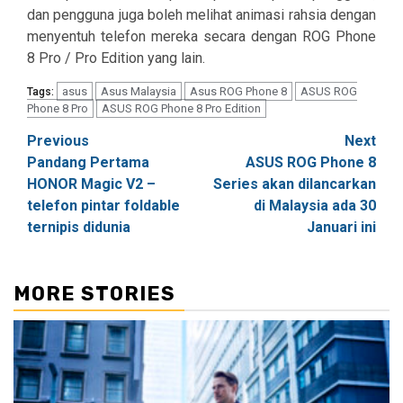
dan pengguna juga boleh melihat animasi rahsia dengan
menyentuh telefon mereka secara dengan ROG Phone
8 Pro / Pro Edition yang lain.
asus
Asus Malaysia
Asus ROG Phone 8
ASUS ROG
Tags:
Phone 8 Pro
ASUS ROG Phone 8 Pro Edition
Post
Previous
Next
Pandang Pertama
ASUS ROG Phone 8
navigation
HONOR Magic V2 –
Series akan dilancarkan
telefon pintar foldable
di Malaysia ada 30
ternipis didunia
Januari ini
MORE STORIES