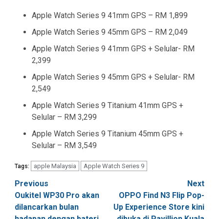
Apple Watch Series 9 41mm GPS – RM 1,899
Apple Watch Series 9 45mm GPS – RM 2,049
Apple Watch Series 9 41mm GPS + Selular- RM
2,399
Apple Watch Series 9 45mm GPS + Selular- RM
2,549
Apple Watch Series 9 Titanium 41mm GPS +
Selular – RM 3,299
Apple Watch Series 9 Titanium 45mm GPS +
Selular – RM 3,549
apple Malaysia
Apple Watch Series 9
Tags:
Post
Previous
Next
Oukitel WP30 Pro akan
OPPO Find N3 Flip Pop-
navigation
dilancarkan bulan
Up Experience Store kini
hadapan dengan bateri
dibuka di Pavillion Kuala