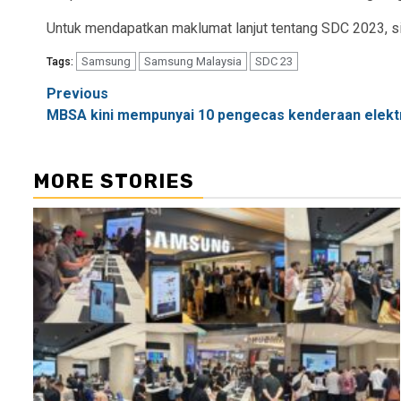
Untuk mendapatkan maklumat lanjut tentang SDC 2023, si
Samsung
Samsung Malaysia
SDC 23
Tags:
Post
Previous
MBSA kini mempunyai 10 pengecas kenderaan elektr
navigation
MORE STORIES