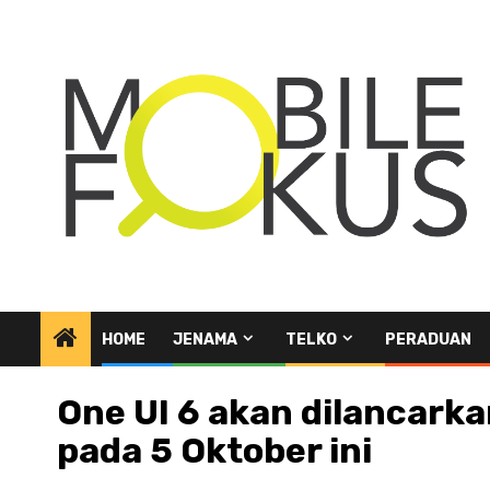
Skip
to
content
HOME
JENAMA
TELKO
PERADUAN
One UI 6 akan dilancark
pada 5 Oktober ini