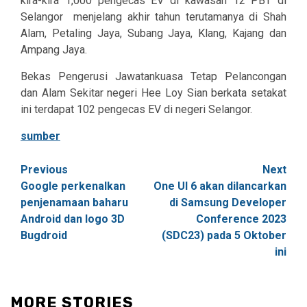
kira-kira 1,000 pengecas EV di kawasan 12 PBT di
Selangor
menjelang akhir tahun terutamanya di Shah
Alam, Petaling Jaya, Subang Jaya, Klang, Kajang dan
Ampang Jaya.
Bekas Pengerusi Jawatankuasa Tetap Pelancongan
dan Alam Sekitar negeri Hee Loy Sian berkata setakat
ini terdapat 102 pengecas EV di negeri Selangor.
sumber
Post
Previous
Next
Google perkenalkan
One UI 6 akan dilancarkan
navigation
penjenamaan baharu
di Samsung Developer
Android dan logo 3D
Conference 2023
Bugdroid
(SDC23) pada 5 Oktober
ini
MORE STORIES